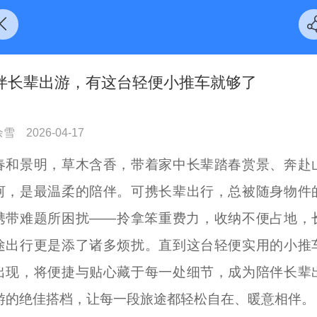
伴长辈出游，有这台轻便小推车就够了
余雪
2026-04-17
春和景明，草木含香，带着家中长辈踏春赏景、奔赴
河，是最温柔的陪伴。可携长辈出行，总被随身物件
携带难题所困扰——拎拿笨重费力，收纳不便占地，
途出行更是添了诸多烦扰。直到这台轻便实用的小推
出现，将便捷与贴心藏于每一处细节，成为陪伴长辈
游的绝佳搭档，让每一段旅途都轻松自在、暖意相伴。