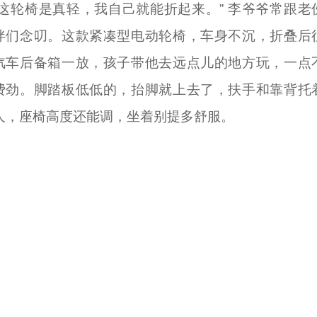
“这轮椅是真轻，我自己就能折起来。” 李爷爷常跟老
伴们念叨。这款紧凑型电动轮椅，车身不沉，折叠后
汽车后备箱一放，孩子带他去远点儿的地方玩，一点
费劲。脚踏板低低的，抬脚就上去了，扶手和靠背托
人，座椅高度还能调，坐着别提多舒服。